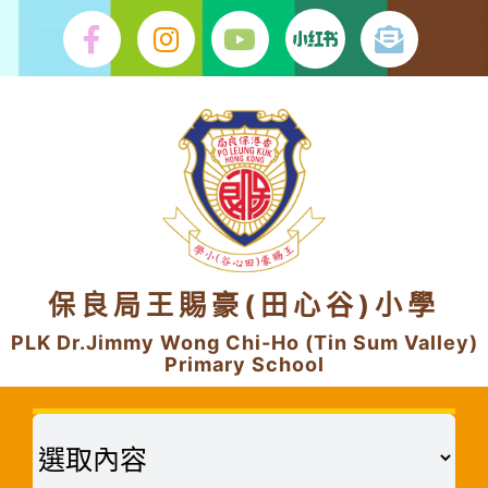
Skip
to
content
保良局王賜豪(田心谷)小學
PLK Dr.Jimmy Wong Chi-Ho (Tin Sum Valley)
Primary School