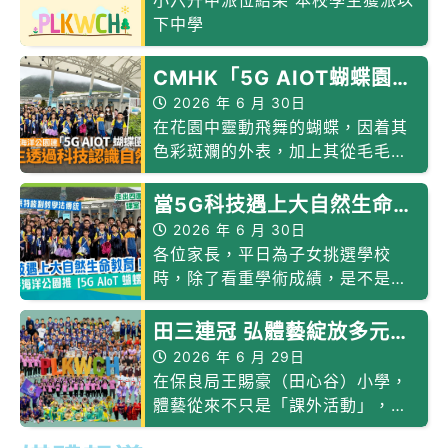
小六升中派位結果 本校學生獲派以
下中學
CMHK「5G AIOT蝴蝶園生
態園」 以科技認識自然生
2026 年 6 月 30日
態
在花園中靈動飛舞的蝴蝶，因着其
色彩斑斕的外表，加上其從毛毛蟲
到結蛹，再到破繭成蝶的成長過
程，能觸發學生對自然生態的好奇
當5G科技遇上大自然生命教
心。
育！CMHK攜手海洋公園推
2026 年 6 月 30日
【5G AIoT 生態蝴蝶園】
各位家長，平日為子女挑選學校
保良局王賜豪（田心谷）小
時，除了看重學術成績，是不是也
希望小朋友能在一個有溫度、動靜
學打破蒙特梭利教學法傳統
皆宜的學習環境中成長？
田三連冠 弘體藝綻放多元育
全人
2026 年 6 月 29日
在保良局王賜豪（田心谷）小學，
體藝從來不只是「課外活動」，而
是學校培育學生全人發展的重要平