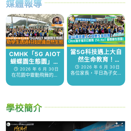
媒體報導
台。
當5G科技遇上大自
CMHK「5G AIOT
然生命教育！
蝴蝶園生態園」
CMHK攜手海洋公
2026 年 6 月 30日
以科技認識自然生
2026 年 6 月 30日
各位家長，平日為子女挑
園推【5G AIoT 生
在花園中靈動飛舞的蝴
態
選學校時，除了看重學術
態蝴蝶園】 保良局
蝶，因着其色彩斑斕的外
成績，是不是也希望小朋
表，加上其從毛毛蟲到結
王賜豪（田心谷）
友能在一個有溫度、動靜
蛹，再到破繭成蝶的成長
小學打破蒙特梭利
皆宜的學習環境中成長？
過程，能觸發學生對自然
教學法傳統
學校簡介
生態的好奇心。