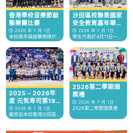
香港學校音樂節敲
沙田區校聯乘國家
擊樂團比賽
安全教育嘉年華暨
頒獎禮
2026 年 7 月 1日
2026 年 7 月 1日
本校高年級敲擊樂隊於3
學生代表於4月11日一同
月24日假元朗劇院參加
前往沙田公園，參與由
第78屆香港學校音樂節
康文署及關愛隊合辦的
敲擊樂團比賽。
社區活動，並肩負起服
務生的角色。
2526第二學期頒
2025 – 2026年
獎禮
度 元気寿司第19
2026 年 7 月 1日
屆全港小學區際排
2526第二學期頒獎禮
2026 年 7 月 1日
繼早前本校奪得沙田區
球比賽
小學校際排球比賽冠軍
後，王賜豪男子排球隊