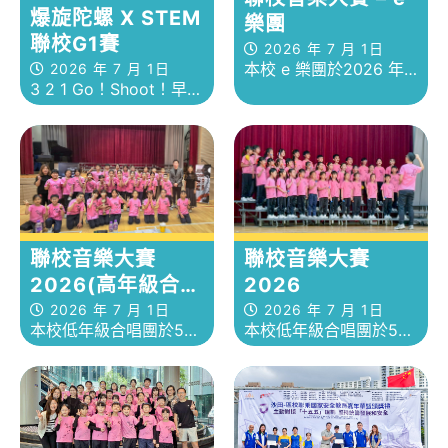
爆旋陀螺 X STEM
樂團
聯校G1賽
2026 年 7 月 1日
本校 e 樂團於2026 年
2026 年 7 月 1日
3 2 1 Go！Shoot！早前
4月2日參加聯校音樂大
於爆旋陀螺校內賽獲勝
賽，團員在比賽中的表
之同學包括 4A陳泓傑
現專注投入、精神飽
5D周晉笙以及 5C羅智
滿。經過數月來的密集
謙 5D李勇培二人一隊代
訓練與反覆打磨，樂團
表本校參加爆旋陀螺 X
憑藉細膩的詮釋、出色
STEM 聯校G1賽
的音準與節奏掌控，以
聯校音樂大賽
聯校音樂大賽
及整體的默契配合，成
2026
2026(高年級合唱
功獲頒金獎，並獲評判
團)
團的高度讚賞與肯定，
2026 年 7 月 1日
2026 年 7 月 1日
本校低年級合唱團於5月
本校低年級合唱團於5月
師生皆感欣喜與自豪。
23日參與聯校音樂大賽
23日參與聯校音樂大賽
2026，於小學合唱團
2026，於小學合唱團
（低級組）比賽中獲得
（低級組）比賽中獲得
銀獎！
銀獎！