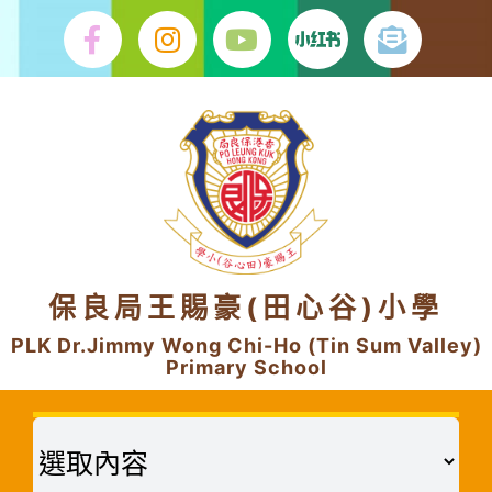
Skip
to
content
保良局王賜豪(田心谷)小學
PLK Dr.Jimmy Wong Chi-Ho (Tin Sum Valley)
Primary School