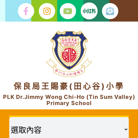
Skip
to
content
保良局王賜豪(田心谷)小學
PLK Dr.Jimmy Wong Chi-Ho (Tin Sum Valley)
Primary School