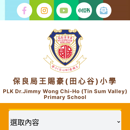
Skip
to
content
保良局王賜豪(田心谷)小學
PLK Dr.Jimmy Wong Chi-Ho (Tin Sum Valley)
Primary School