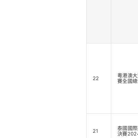
粵港澳大
22
賽全國總
泰國國際
21
決賽2024