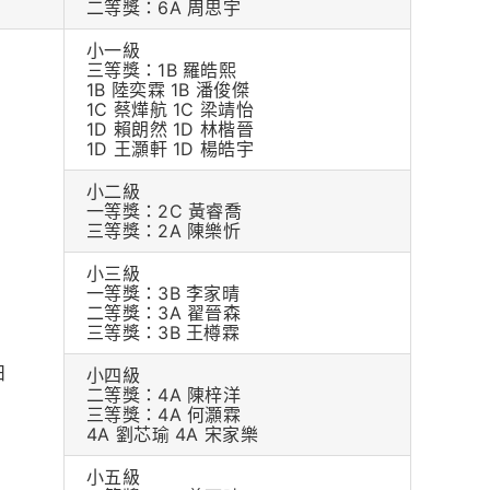
二等獎：6A 周思宇
小一級
三等獎：1B 羅皓熙
1B 陸奕霖 1B 潘俊傑
1C 蔡燁航 1C 梁靖怡
1D 賴朗然 1D 林楷晉
1D 王灝軒 1D 楊皓宇
小二級
一等獎：2C 黃睿喬
三等獎：2A 陳樂忻
小三級
一等獎：3B 李家晴
二等獎：3A 翟晉森
三等獎：3B 王樽霖
日
小四級
二等獎：4A 陳梓洋
三等獎：4A 何灝霖
4A 劉芯瑜 4A 宋家樂
小五級