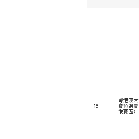
粵港澳大
15
賽預選賽 
港賽區）