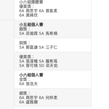
小六組團體賽
優異獎：
6A 周思宇 6A 曾紫柔
6A 黃絺欣
小五組個人賽
銀獎：
5A 梁瀚霖 5A 馬希楠
銅獎：
5A 鄭嘉謙 5A 江子仁
優異獎：
5A 張濠曦 5A 羅希瑤
5A 曾可晴 5D 梁天佑
小六組個人賽
金獎：
6A 張浩天
銀獎：
6A 周思宇 6A 何梓柔
6A 盧雅颺