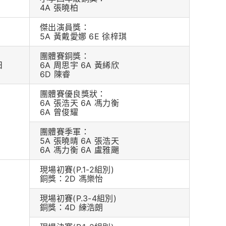
4A 張曉柏
傑出演員獎：
日
5A 黃戴愛娜 6E 徐梓琪
團體賽銅獎：
日
6A 周思宇 6A 黃絺欣
6D 陳睿
團體賽優良獎狀：
6A 張浩天 6A 馮力衡
6A 曾俊耀
日
團體賽季軍：
5A 張曉晴 6A 張浩天
6A 馮力衡 6A 盧雅颺
現場初賽(P.1-2組別)
銅獎：2D 馮樂怡
現場初賽(P.3-4組別)
銅獎：4D 練浩朗