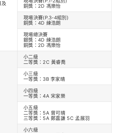
現場決賽(P.1-2組別)
日及
銅獎：2D 馮樂怡
日
現場決賽(P.3-4組別)
銅獎：4D 練浩朗
現場總決賽
銀獎：4D 練浩朗
銅獎：2D 馮樂怡
小二級
二等獎：2C 黃睿喬
小三級
一等獎：3B 李家晴
小四級
一等獎：4A 宋家樂
小五級
二等獎：5A 曾可晴
三等獎：5A 鄭嘉謙 5C 孟展羽
小六級