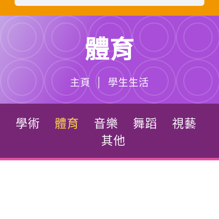
體育
主頁 | 學生生活
學術
體育
音樂
舞蹈
視藝
其他