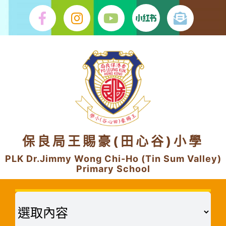
Skip
to
content
保良局王賜豪(田心谷)小學
PLK Dr.Jimmy Wong Chi-Ho (Tin Sum Valley)
Primary School