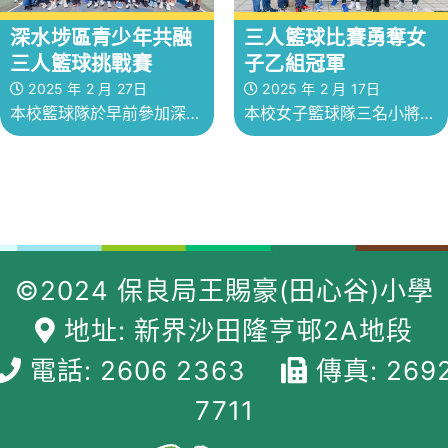
敗，無緣晉級，而女子隊早
深水埗區青少年共融
三人籃球比賽勇奪女
前於小組賽首名出線
三人籃球挑戰賽
子乙組冠軍
2025 年 2 月 27日
2025 年 2 月 17日
本校籃球隊於早前參加深水
本校女子籃球隊三名小將於
埗區青少年共融三人籃球挑
8/2參加簡易運動大賽三人
戰賽，是次比賽本校共派出
籃球比賽，隊員表現出色，
4隊參賽，其中男女子A隊
打出拼勁，年紀輕輕已在比
均成功力克對手，包辦男女
賽中展現出不俗的球技，勇
©2024 保良局王賜豪(田心谷)小學
子組冠軍，而女子B隊則奪
奪女子乙組冠軍。
得女子組殿軍，男子B隊雖
地址: 新界沙田隆亨邨2A地段
然未能獲勝，但亦能從中汲
電話: 2606 2363
傳真: 269
取寶貴的比賽經驗，期望大
7711
家日後繼續努力訓練，繼續