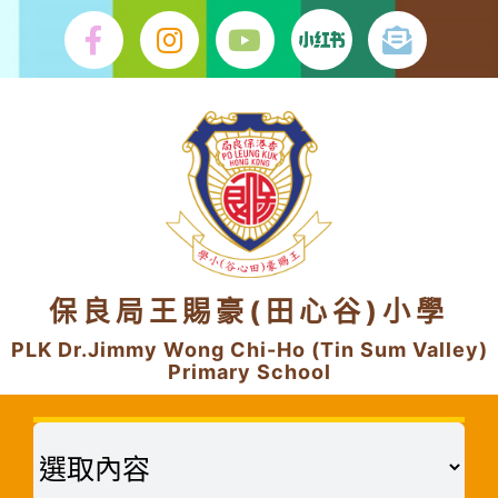
Skip
to
content
保良局王賜豪(田心谷)小學
PLK Dr.Jimmy Wong Chi-Ho (Tin Sum Valley)
Primary School