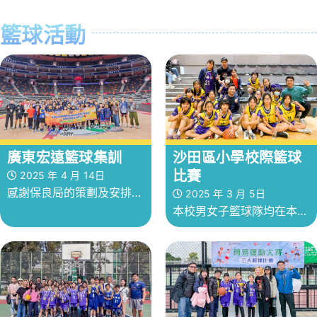
籃球活動
廣東宏遠籃球集訓
沙田區小學校際籃球
比賽
2025 年 4 月 14日
感謝保良局的策劃及安排，
2025 年 3 月 5日
本校男女子籃球隊均在本屆
本校籃球隊獲邀參加香港保
沙田區小學校際籃球比賽賽
良局與廣東宏遠籃球俱樂部
事取得不俗成績，男子籃球
合作項目-廣東宏遠籃球集
隊早前於以次名出線複賽，
訓
在複賽加時賽中奮戰下落