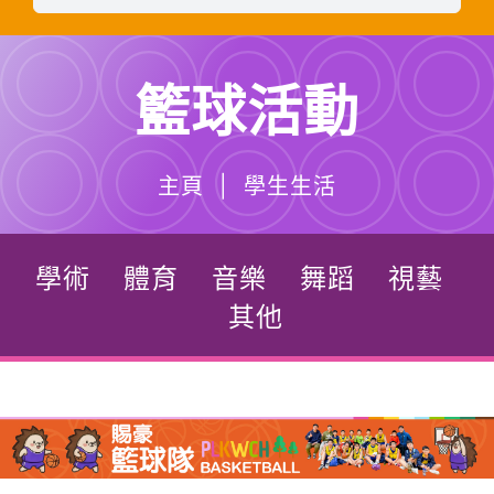
籃球活動
主頁 | 學生生活
學術
體育
音樂
舞蹈
視藝
其他