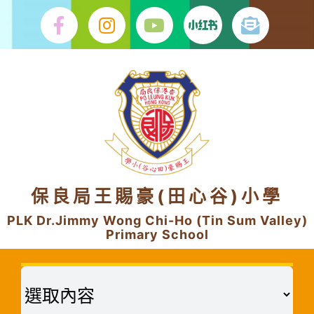
Skip
to
content
保良局王賜豪(田心谷)小學
PLK Dr.Jimmy Wong Chi-Ho (Tin Sum Valley)
Primary School