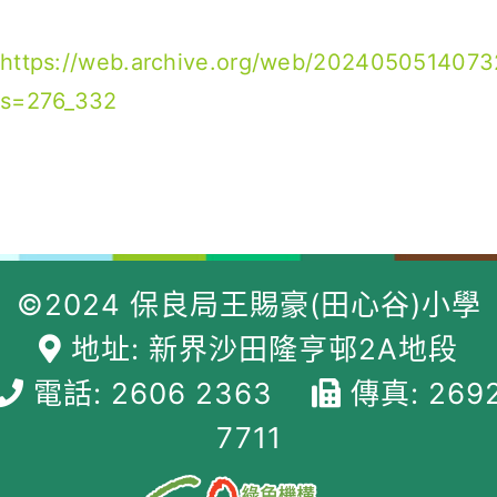
https://web.archive.org/web/2024050514073
s=276_332
©2024 保良局王賜豪(田心谷)小學
地址: 新界沙田隆亨邨2A地段
電話: 2606 2363
傳真: 269
7711