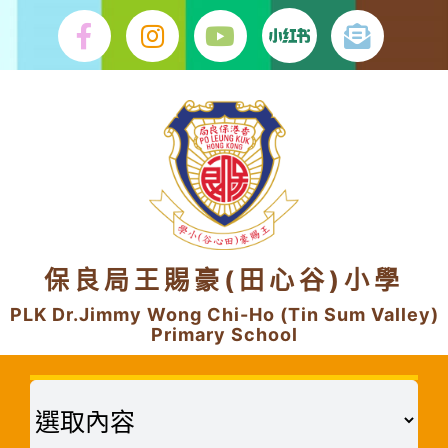
Skip
to
content
保良局王賜豪(田心谷)小學
PLK Dr.Jimmy Wong Chi-Ho (Tin Sum Valley)
Primary School