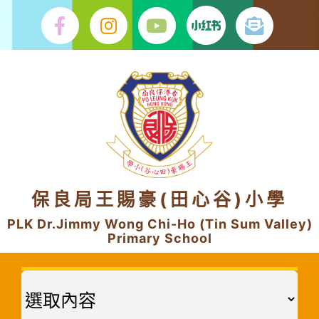
Skip
to
content
保良局王賜豪(田心谷)小學
PLK Dr.Jimmy Wong Chi-Ho (Tin Sum Valley)
Primary School