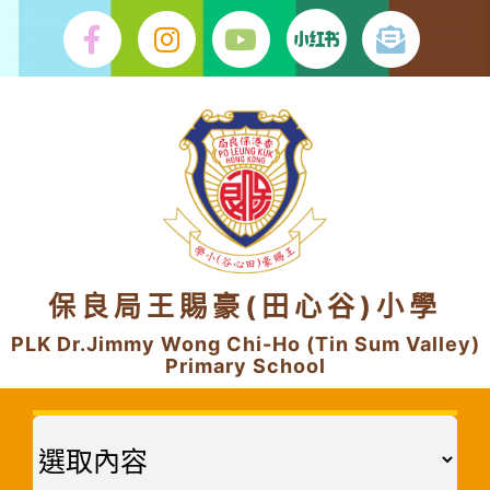
Skip
to
content
保良局王賜豪(田心谷)小學
PLK Dr.Jimmy Wong Chi-Ho (Tin Sum Valley)
Primary School