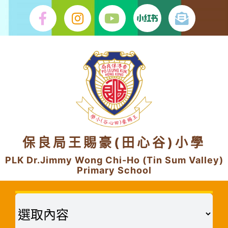
Skip
to
content
保良局王賜豪(田心谷)小學
PLK Dr.Jimmy Wong Chi-Ho (Tin Sum Valley)
Primary School