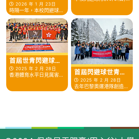
避球新秀賽2025-
2026 年 1 月 23日
參加了香港閃避球青少年
時隔一年，本校閃避球隊
26
公開賽U12男子組和混合
再次派出初小組別運動員
組賽事。
參加「全港學界閃避球新
秀賽」
首屆世青閃避球公
開賽 港隊揚威包攬
2025 年 2 月 28日
首屆閃避球世青賽
香港體育水平日見厲害，
三冠
港青代表隊成三冠
2025 年 2 月 28日
青少年閃避球水準達世
去年巴黎奧運港隊創造歷
王
一，恭喜恭喜。港隊日前
史佳績，深深鼓動香港新
在首屆「WDBF世界閃避
一代運動精英。日前，中
球青少年公開賽2025」
國香港閃避球青少年代表
打下歷史佳績，於所有組
隊（港青代表隊）遠赴加
別U18、U15、U12同時
拿大卡加利
奪冠，即是於首屆世青賽
（Calgary），參加首屆
事中包攬三冠，整隊隊伍
「WDBF世界閃避球青少