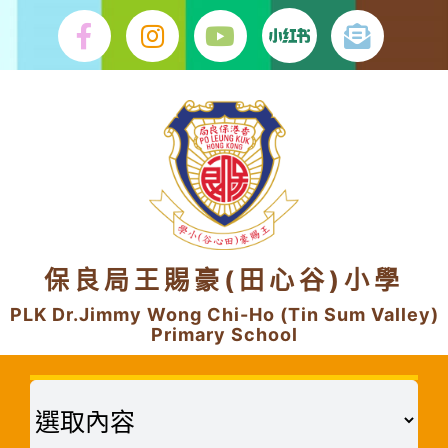
Skip
to
content
保良局王賜豪(田心谷)小學
PLK Dr.Jimmy Wong Chi-Ho (Tin Sum Valley)
Primary School