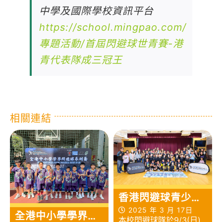
中學及國際學校資訊平台
https://school.mingpao.com/
專題活動/首屆閃避球世青賽-港
青代表隊成三冠王
相關連結
香港閃避球青少年
公開賽2024-25
2025 年 3 月 17日
全港中小學學界閃
本校閃避球隊於9/3(日)