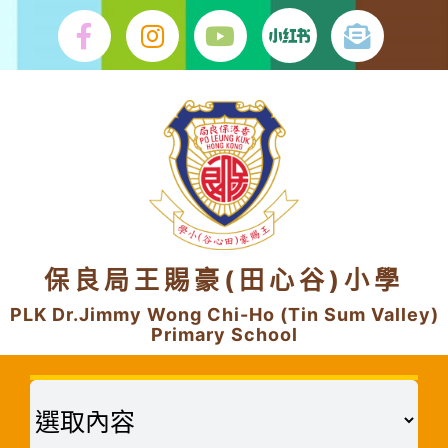
Skip
to
content
保良局王賜豪(田心谷)小學
PLK Dr.Jimmy Wong Chi-Ho (Tin Sum Valley)
Primary School