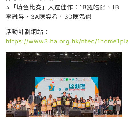
⭐️「填色比賽」入選佳作：1B羅皓熙、1B
李融昇、3A陳奕希、3D陳泓傑
活動計劃網站：
https://www3.ha.org.hk/ntec/1home1pl