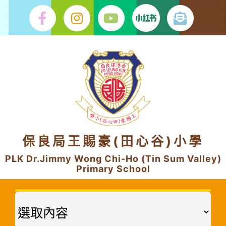
Skip
to
content
保良局王賜豪(田心谷)小學
PLK Dr.Jimmy Wong Chi-Ho (Tin Sum Valley)
Primary School