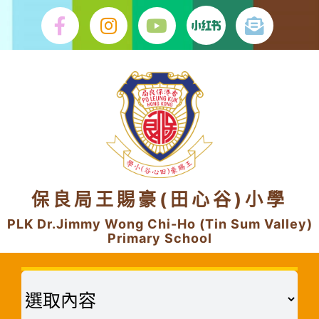
Skip
to
content
保良局王賜豪(田心谷)小學
PLK Dr.Jimmy Wong Chi-Ho (Tin Sum Valley)
Primary School