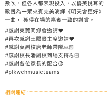
數次，但各人都表現投入，以優美悅耳的
歌聲為一眾來賓完美演繹《明天會更好》
一曲， 獲得在場的嘉賓一致的讚賞。
#感謝東莞同鄉會邀請❤️
#再次感謝王賜豪主席邀請❤️
#感謝莫副校唐老師帶隊🙏🏻
#感謝校長潘副校到場支持💪🏻
#感謝各位家長的配合😘
#plkwchmusicteams
相關連結