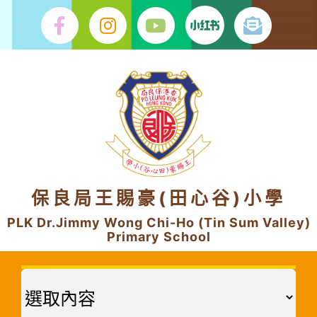
Skip
to
content
保良局王賜豪(田心谷)小學
PLK Dr.Jimmy Wong Chi-Ho (Tin Sum Valley)
Primary School