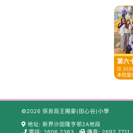
第六
舞
2026
本校當
行「第
並憑着
©2026 保良局王賜豪(田心谷)小學
地址: 新界沙田隆亨邨2A地段
電話: 2606 2363
傳真: 2692 7711