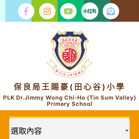
Skip
to
content
保良局王賜豪(田心谷)小學
PLK Dr.Jimmy Wong Chi-Ho (Tin Sum Valley)
Primary School