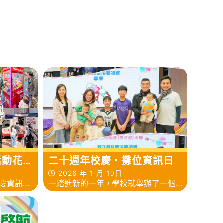
二十週年校慶・攤位資訊日
活動花
2026 年 1 月 10日
一踏進新的一年，學校就舉辦了一個
校慶資訊
大型的活動。2026年1月10日是我校
「二十週年校慶攤位資訊日」的喜慶
日子，活動由「幼稚園親子填色比