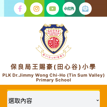
Skip
to
content
保良局王賜豪(田心谷)小學
PLK Dr.Jimmy Wong Chi-Ho (Tin Sum Valley)
Primary School