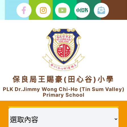
Skip
to
content
保良局王賜豪(田心谷)小學
PLK Dr.Jimmy Wong Chi-Ho (Tin Sum Valley)
Primary School