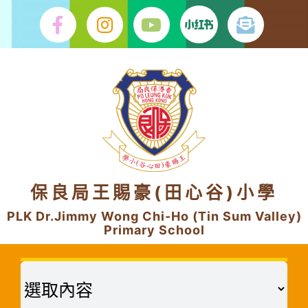
Skip
to
content
保良局王賜豪(田心谷)小學
PLK Dr.Jimmy Wong Chi-Ho (Tin Sum Valley)
Primary School