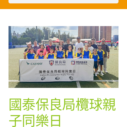
國泰保良局欖球親
子同樂日