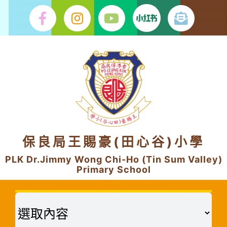
Skip
to
content
保良局王賜豪(田心谷)小學
PLK Dr.Jimmy Wong Chi-Ho (Tin Sum Valley)
Primary School