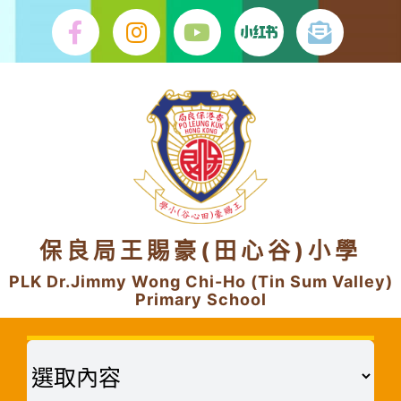
Skip
to
content
保良局王賜豪(田心谷)小學
PLK Dr.Jimmy Wong Chi-Ho (Tin Sum Valley)
Primary School