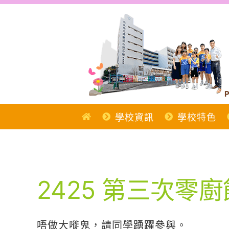
Skip
to
content
P
學校資訊
學校特色
2425 第三次零
唔做大嘥鬼，請同學踴躍參與。