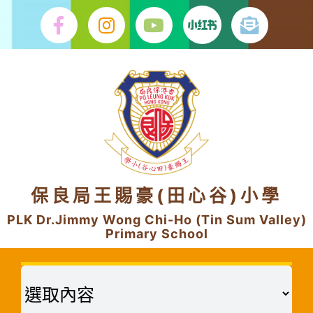
Skip
to
content
保良局王賜豪(田心谷)小學
PLK Dr.Jimmy Wong Chi-Ho (Tin Sum Valley)
Primary School