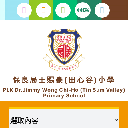
Skip
to
content
保良局王賜豪(田心谷)小學
PLK Dr.Jimmy Wong Chi-Ho (Tin Sum Valley)
Primary School