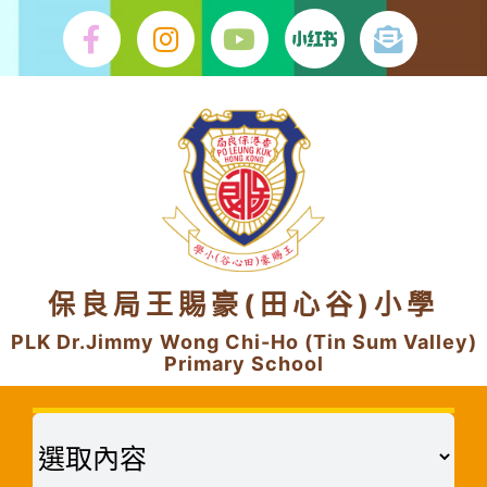
Skip
to
content
保良局王賜豪(田心谷)小學
PLK Dr.Jimmy Wong Chi-Ho (Tin Sum Valley)
Primary School