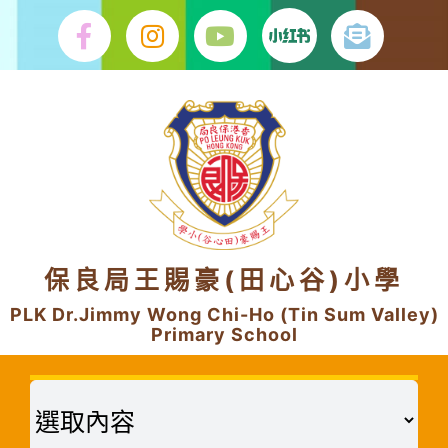
Skip
to
content
保良局王賜豪(田心谷)小學
PLK Dr.Jimmy Wong Chi-Ho (Tin Sum Valley)
Primary School