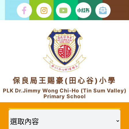
Skip
to
content
保良局王賜豪(田心谷)小學
PLK Dr.Jimmy Wong Chi-Ho (Tin Sum Valley)
Primary School