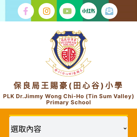
Skip
to
content
保良局王賜豪(田心谷)小學
PLK Dr.Jimmy Wong Chi-Ho (Tin Sum Valley)
Primary School