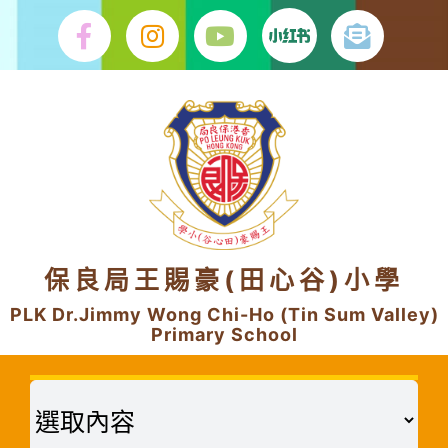
Skip
to
content
保良局王賜豪(田心谷)小學
PLK Dr.Jimmy Wong Chi-Ho (Tin Sum Valley)
Primary School