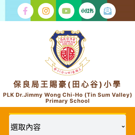
Skip
to
content
保良局王賜豪(田心谷)小學
PLK Dr.Jimmy Wong Chi-Ho (Tin Sum Valley)
Primary School