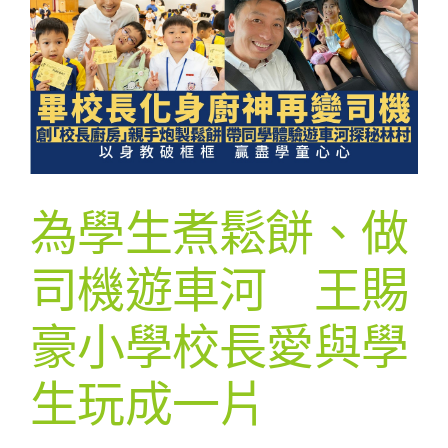
為學生煮鬆餅、做
司機遊車河 王賜
豪小學校長愛與學
生玩成一片