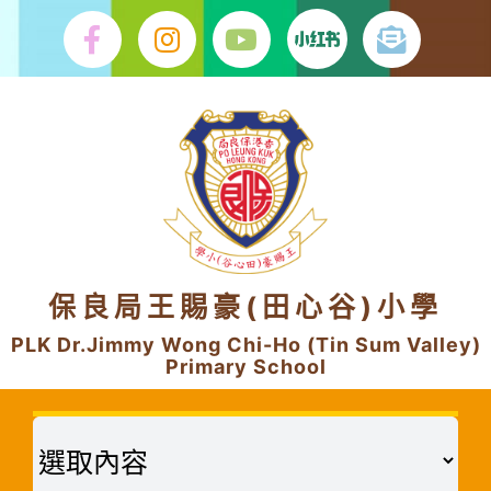
Skip
to
content
保良局王賜豪(田心谷)小學
PLK Dr.Jimmy Wong Chi-Ho (Tin Sum Valley)
Primary School