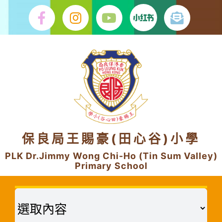
Skip
to
content
保良局王賜豪(田心谷)小學
PLK Dr.Jimmy Wong Chi-Ho (Tin Sum Valley)
Primary School