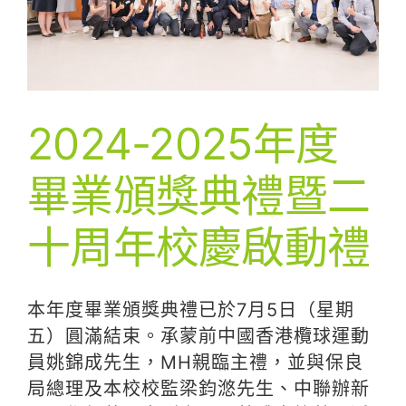
2024-2025年度
畢業頒獎典禮暨二
十周年校慶啟動禮
本年度畢業頒獎典禮已於7月5日（星期
五）圓滿結束。承蒙前中國香港欖球運動
員姚錦成先生，MH親臨主禮，並與保良
局總理及本校校監梁鈞滺先生、中聯辦新