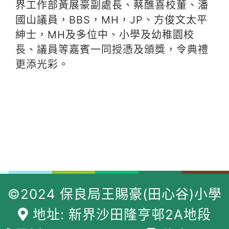
界工作部黃展豪副處長、蔡醮喜校董、潘
國山議員，BBS，MH，JP、方俊文太平
紳士，MH及多位中、小學及幼稚園校
長、議員等嘉賓一同授憑及頒獎，令典禮
更添光彩。
©2024 保良局王賜豪(田心谷)小學
地址: 新界沙田隆亨邨2A地段