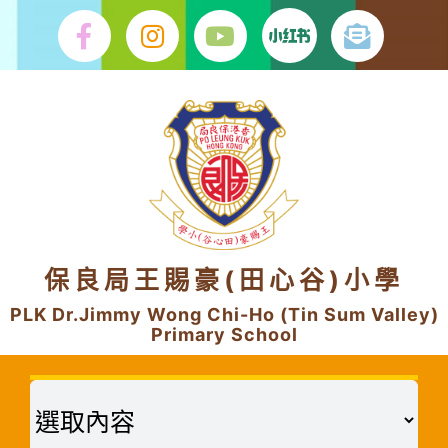
Skip
to
content
保良局王賜豪(田心谷)小學
PLK Dr.Jimmy Wong Chi-Ho (Tin Sum Valley)
Primary School