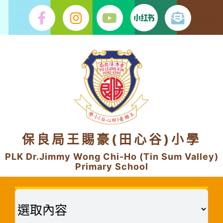
Skip
to
content
保良局王賜豪(田心谷)小學
PLK Dr.Jimmy Wong Chi-Ho (Tin Sum Valley)
Primary School