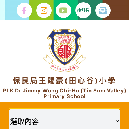
Skip
to
content
保良局王賜豪(田心谷)小學
PLK Dr.Jimmy Wong Chi-Ho (Tin Sum Valley)
Primary School