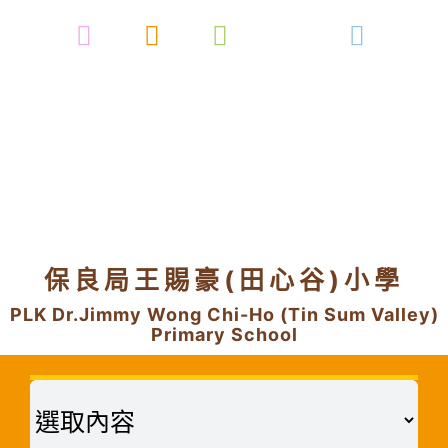
Skip
to
content
保良局王賜豪(田心谷)小學
PLK Dr.Jimmy Wong Chi-Ho (Tin Sum Valley)
Primary School