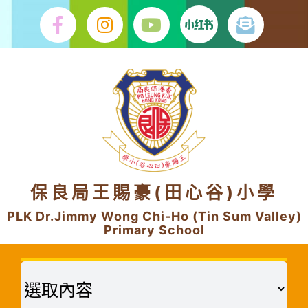
Skip
to
content
保良局王賜豪(田心谷)小學
PLK Dr.Jimmy Wong Chi-Ho (Tin Sum Valley)
Primary School