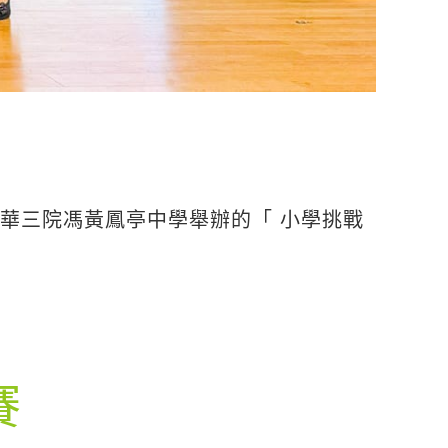
東華三院馮黃鳳亭中學舉辦的「 小學挑戰
賽