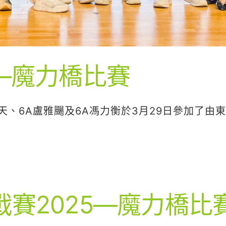
5—魔力橋比賽
天、6A盧雅颺及6A馮力衡於3月29日參加了由
戰賽2025—魔力橋比