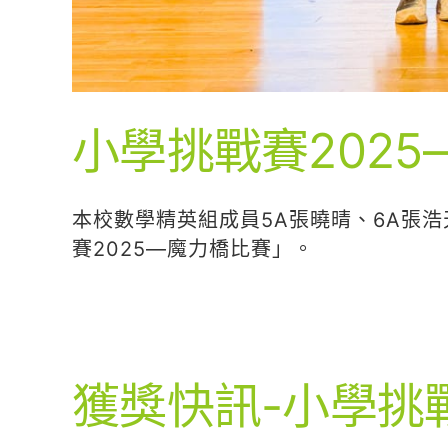
小學挑戰賽202
本校數學精英組成員5A張曉晴、6A張浩
賽2025—魔力橋比賽」。
獲獎快訊-小學挑