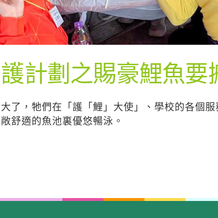
守護計劃之賜豪鯉魚要
長大了，牠們在「護「鯉」大使」、學校的各個服
寬敞舒適的魚池裏優悠暢泳。