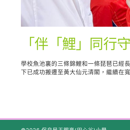
「伴「鯉」同行
學校魚池裏的三條錦鯉和一條琵琶已經
下已成功搬遷至黃大仙元清閣，繼續在