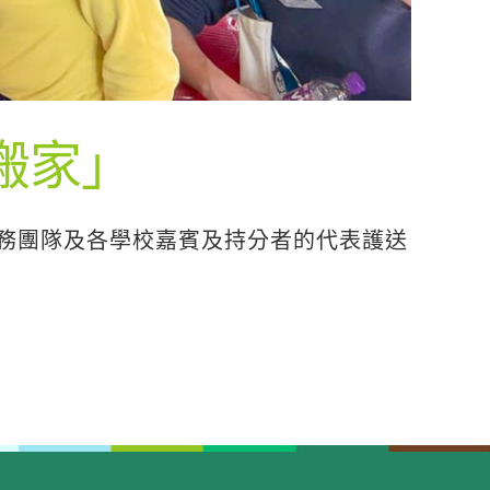
搬家」
務團隊及各學校嘉賓及持分者的代表護送