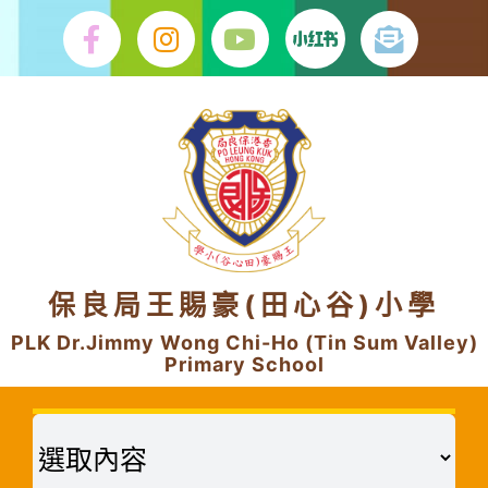
Skip
to
content
保良局王賜豪(田心谷)小學
PLK Dr.Jimmy Wong Chi-Ho (Tin Sum Valley)
Primary School