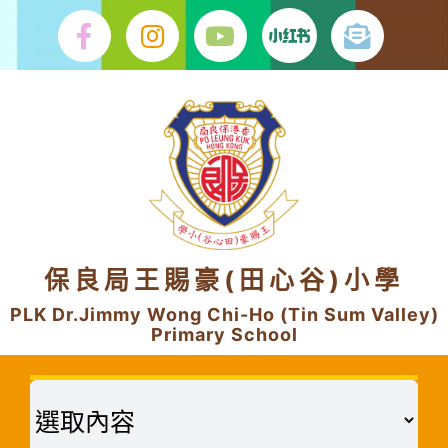
Skip
to
content
保良局王賜豪(田心谷)小學
PLK Dr.Jimmy Wong Chi-Ho (Tin Sum Valley)
Primary School