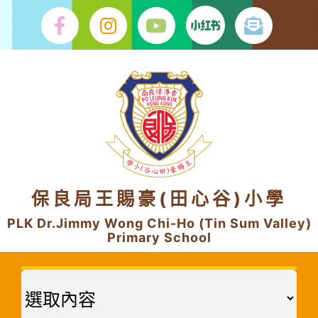
Skip
to
content
保良局王賜豪(田心谷)小學
PLK Dr.Jimmy Wong Chi-Ho (Tin Sum Valley)
Primary School