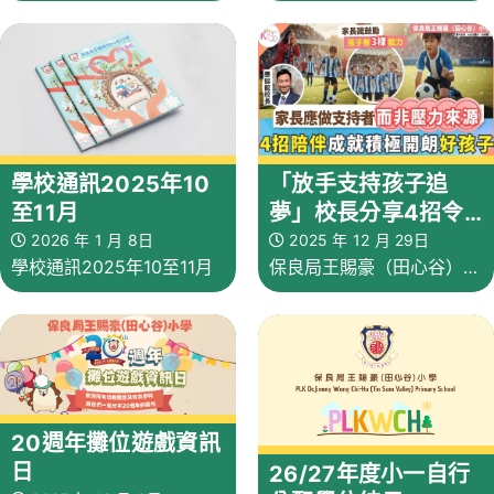
四至小六
「放手支持孩子追
學校通訊2025年10
夢」校長分享4招令
至11月
家長變成孩子的支持
2025 年 12 月 29日
2026 年 1 月 8日
保良局王賜豪（田心谷）小
學校通訊2025年10至11月
者 身心健康成長
學於上月舉行「『足』動心
靈」足球同樂日，邀請《中
年好聲音3》季軍得主李金
凱先生分享自身勵志和追夢
20週年攤位遊戲資訊
故事
日
26/27年度小一自行