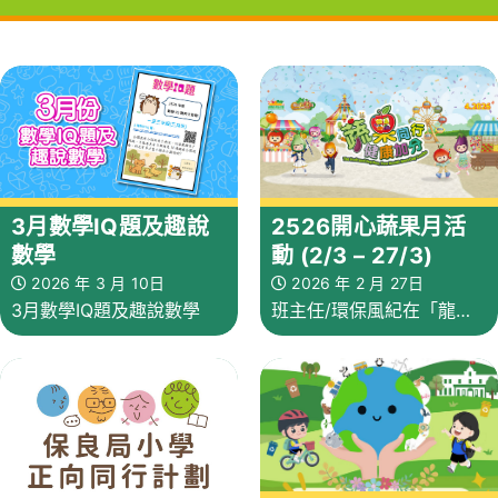
3月數學IQ題及趣說
2526開心蔬果月活
數學
動 (2/3 – 27/3)
2026 年 3 月 10日
2026 年 2 月 27日
3月數學IQ題及趣說數學
班主任/環保風紀在「龍虎
榜」登記每天吃水果的同
學，四週後，達標同學(最
少21天)將獲賜豪存摺簽名3
個。