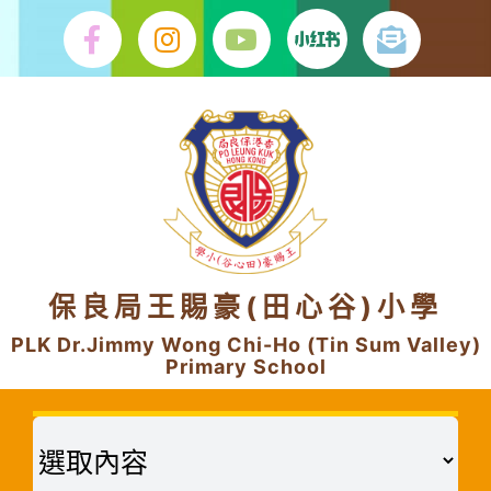
Skip
to
content
保良局王賜豪(田心谷)小學
PLK Dr.Jimmy Wong Chi-Ho (Tin Sum Valley)
Primary School