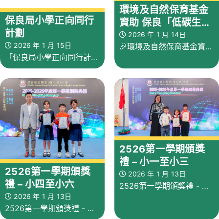
環境及自然保育基金
保良局小學正向同行
資助 保良「低碳生活
計劃
小天使」計劃x區區低
2026 年 1 月 14日
2026 年 1 月 15日
🎉環境及自然保育基金資助
碳生活嘉年華
「保良局小學正向同行計
保良「低碳生活小天使」計
劃」透過在學校以全校參與
劃x區區低碳生活嘉年華· 沙
模式推行正向教育，協助學
田站開跑啦！
生、家長及學校人員「學
習」、「活出」、「教導」
和「融入」正向教育的理
2526第一學期頒獎
念，提升各持份者的幸福感
禮 – 小一至小三
2526第一學期頒獎
2026 年 1 月 13日
和抗逆力，從而活出豐盛人
禮 – 小四至小六
2526第一學期頒獎禮 - 小
生。
2026 年 1 月 13日
一至小三
2526第一學期頒獎禮 - 小