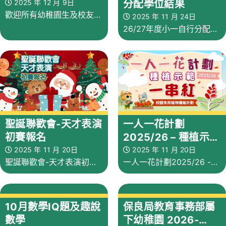
2025 年 12 月 9日
分配學位結果
歡迎所有幼稚園生及校友參
2025 年 11 月 24日
26/27年度小一自行分配學
與讓我們一起分享20週年
位結果
的喜悅
一人一花計劃
聖誕聯歡會-天才表演
2025/26 – 種植示
初賽報名
範：一串紅
2025 年 11 月 20日
2025 年 11 月 20日
一人一花計劃2025/26 -
聖誕聯歡會-天才表演初賽
種植示範：一串紅
報名
10月數學IQ題及趣說
保良局教育事務部屬
數學
下幼稚園 2026-