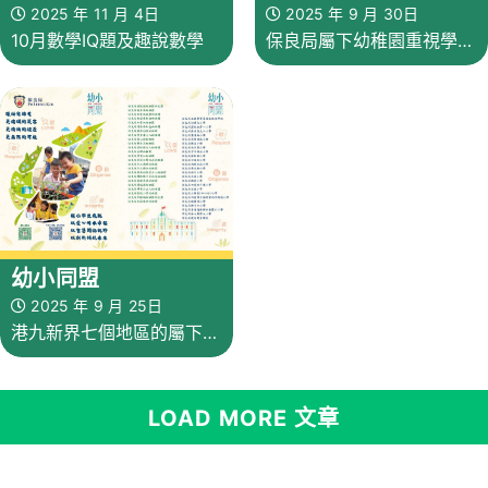
2027 聯合招生
2025 年 11 月 4日
2025 年 9 月 30日
10月數學IQ題及趣說數學
保良局屬下幼稚園重視學生
全人發展，透過專業領導、
豐富資源及完善課程照顧學
生不同成長階段的需要，令
幼兒從小在充滿愛的氛圍下
成長
幼小同盟
2025 年 9 月 25日
港九新界七個地區的屬下
24間小學及24間幼稚園有
系統地加強各方面資源共享
LOAD MORE 文章
和連繫，並作多元化和多角
度的協作，創造更大的協同