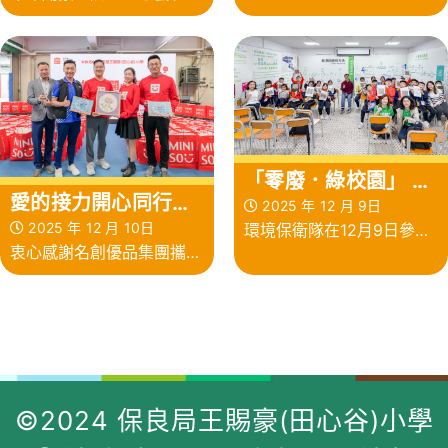
enthusiastic students
演」為主題，同學們紛紛使
explored the wonders of
出渾身解數，節目內容豐富
Ocean Park! We’re
得令人目不暇給！
grateful to PLK for this
amazing opportunity.
「零廢．綠校園」 計
愛的接力開心同行活
劃——參觀喵坊
2025 年 12 月 9日
動
2025 年 12 月 10日
環境保衛隊在12月9日參觀
衷心感謝名創優品集團攜手
了本港唯一一間紙包飲品盒
保良局於12月10日到校為我
回收廠——喵坊，認識本地
們帶來充滿歡笑的攤位活
廢物處理過程和回收業的運
動。孩子們在遊戲中不但滿
作
載而歸，更深深感受到每一
©2024 保良局王賜豪(田心谷)小學
份禮物背後的真摯心意。