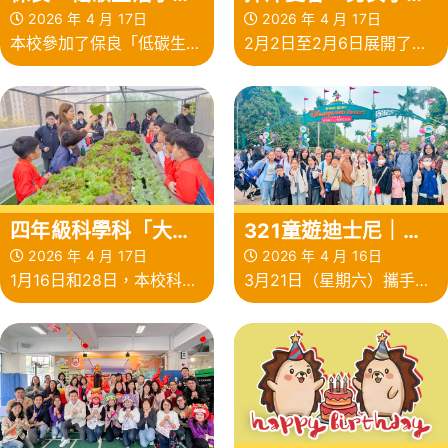
使」計劃——太陽能
球隊泰國集訓遊學團
2026 年 4 月 17日
2026 年 4 月 17日
本校參加了保良「低碳生活
2月2日至2月6日展開了一
夜燈工作坊
小天使」計劃，其中一個活
段充滿挑戰與汗水的泰國集
動是升級再造工作坊。
訓之旅
四年級科學科「大手
321童遊迪士尼｜大
牽小手」水耕種植課
手牽小手
2026 年 4 月 17日
2026 年 4 月 16日
1月16日和28日，本校科學
3月21日（星期六）攜手在
程培訓工作坊
科安排了「大手牽小手」水
迪士尼樂園展開一場溫馨又
耕種植培訓工作坊
充滿笑聲的「童遊迪士尼-
大手牽小手」活動！