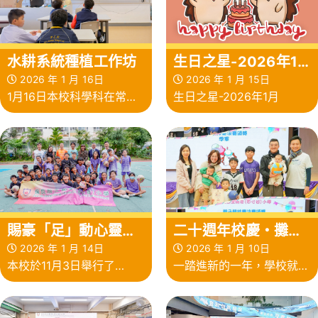
一盆盆獨一無二的蝴蝶蘭年
稚園推行 保良「低碳生活
花
小天使」計劃
水耕系統種植工作坊
生日之星-2026年1
月
2026 年 1 月 16日
2026 年 1 月 15日
1月16日本校科學科在常識
生日之星-2026年1月
室及生態空中花園，小四的
種植小先鋒和友校保良局朱
敬文中學的同學合辦了水耕
系統工作坊
賜豪「足」動心靈—
二十週年校慶・攤位
李金凱先生勵志足球
資訊日
2026 年 1 月 14日
2026 年 1 月 10日
本校於11月3日舉行了
一踏進新的一年，學校就舉
同樂日
「足」動心靈～李金凱先生
辦了一個大型的活動。
勵志足球同樂日活動，邀得
2026年1月10日是我校「二