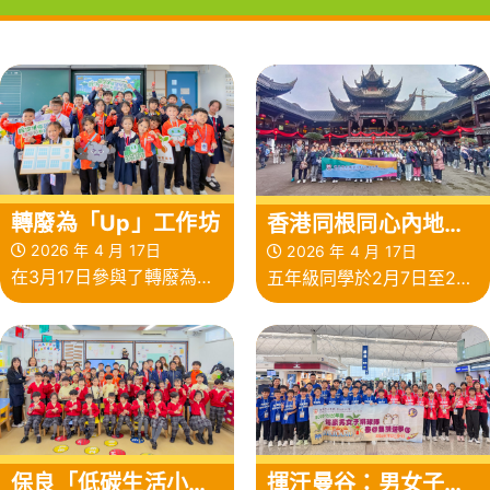
轉廢為「Up」工作坊
香港同根同心內地交
流計劃 · 四川探索之
2026 年 4 月 17日
2026 年 4 月 17日
在3月17日參與了轉廢為
五年級同學於2月7日至2月
旅
「Up」工作坊
10日展開了一段充滿意義的
四川交流之旅
保良「低碳生活小天
揮汗曼谷：男女子排