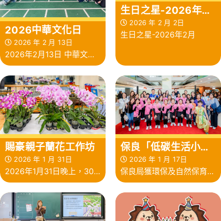
生日之星-2026年2
月
2026 年 2 月 2日
2026中華文化日
生日之星-2026年2月
2026 年 2 月 13日
2026年2月13日 中華文化
日
賜豪親子蘭花工作坊
保良「低碳生活小天
使」計劃
2026 年 1 月 31日
2026 年 1 月 17日
2026年1月31日晚上，30
保良局獲環保及自然保育基
多對親子一同在園藝治療師
金贊助，於2024-26 學年
關姑娘的指導下，親手製作
在屬下24 間小學及24 間幼