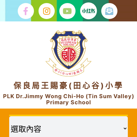
Skip
to
content
保良局王賜豪(田心谷)小學
PLK Dr.Jimmy Wong Chi-Ho (Tin Sum Valley)
Primary School