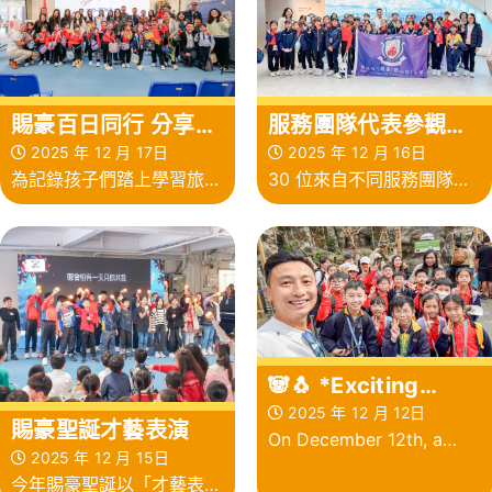
在「中年好聲音3」中勇奪
十週年校慶攤位資訊日」的
殿軍的李金凱先生
喜慶日子，活動由「幼稚園
親子填色比賽」頒獎禮率先
賜豪百日同行 分享活
服務團隊代表參觀河
揭開序幕
動
套區築城館
2025 年 12 月 17日
2025 年 12 月 16日
為記錄孩子們踏上學習旅程
30 位來自不同服務團隊的
一百天，老師、家長和同學
學生代表，於12月16日(星
們一同見證了這段珍貴的成
期二)在學校的帶領下前河
長時光，於12月17日舉行了
套區築城館參訪
「賜豪百日同行」分享活動
🐼🐧 *Exciting
Adventures at
2025 年 12 月 12日
賜豪聖誕才藝表演
On December 12th, a
Ocean Park!* 🌊🦈
2025 年 12 月 15日
joyful Friday, 16
今年賜豪聖誕以「才藝表