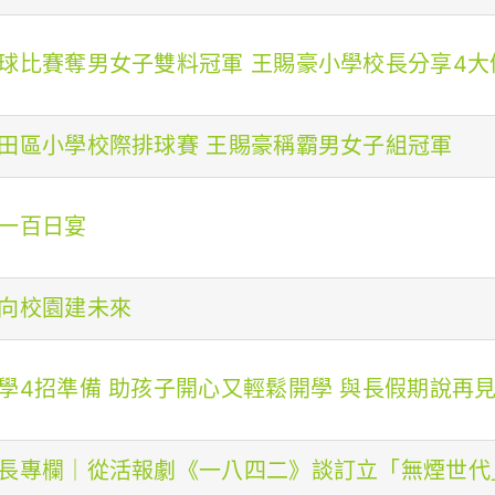
球比賽奪男女子雙料冠軍 王賜豪小學校長分享4大
田區小學校際排球賽 王賜豪稱霸男女子組冠軍
一百日宴
向校園建未來
學4招準備 助孩子開心又輕鬆開學 與長假期說再
長專欄｜從活報劇《一八四二》談訂立「無煙世代