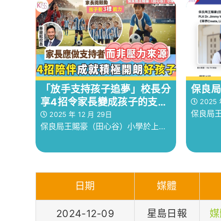
朋友能
蛹，再到破繭成蝶的成長過程，能觸
習環境
發學生對自然生態的好奇心。
保良局
「放手支持孩子追夢」校長分
享4招令家長變成孩子的支持
2025 
保良局王
者 身心健康成長
2025 年 12 月 29日
保良局王賜豪（田心谷）小學於上月
於沙田
舉行「『足』動心靈」足球同樂日，
秉承保
邀請《中年好聲音3》季軍得主李金
「愛、
凱先生分享自身勵志和追夢故事
人發展
日期
媒體
2024-12-09
星島日報
媒