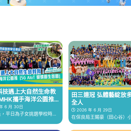
科技遇上大自然生命教
田三連冠 弘體藝綻放
MHK攜手海洋公園推
全人
AIoT 生態蝴蝶園】 保
年 6 月 30日
2026 年 6 月 29日
長，平日為子女挑選學校時，
賜豪（田心谷）小學打
在保良局王賜豪（田心谷）
梭利教學法傳統
重學術成績，是不是也希望小
藝從來不只是「課外活動」