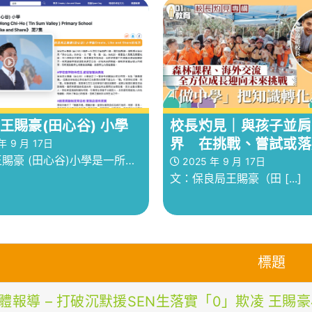
在一個有溫度、動靜皆宜的學
校培育學生全人發展的重要
中成長？
王賜豪(田心谷) 小學
校長灼見｜與孩子並肩
界 在挑戰、嘗試或落
年 9 月 17日
賜豪 (田心谷)小學是一所位
見成長！
2025 年 9 月 17日
文：保良局王賜豪（田 [...]
區的小學，屬於88校網。學校
良局「保赤安良」的宗旨，以
敬、勤、誠」為校訓，著重全
及關愛校園
標題
體報導 – 打破沉默援SEN生落實「0」欺凌 王