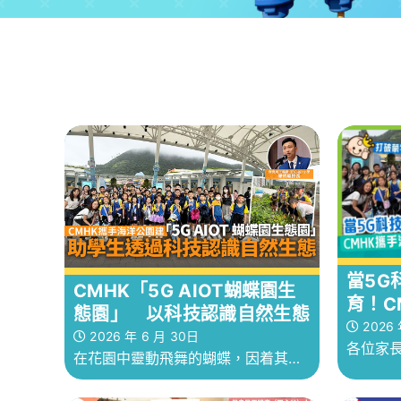
當5G
CMHK「5G AIOT蝴蝶園生
育！C
態園」 以科技認識自然生態
【5G 
2026 
2026 年 6 月 30日
各位家
良局王
在花園中靈動飛舞的蝴蝶，因着其色
破蒙特
除了看
彩斑斕的外表，加上其從毛毛蟲到結