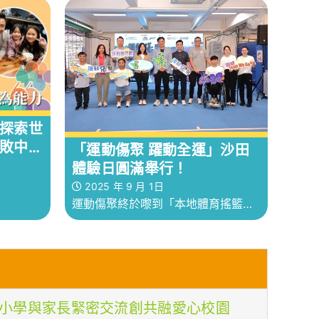
平台。
業，以助他們規劃將來工作生涯
探索世
敗中看
「運動傷聚 躍動全運」沙田
體驗日圓滿舉行！
2025 年 9 月 1日
運動傷聚終於嚟到「本地體育搖籃」
沙田區✨，今日我們齊聚保良局王賜
豪(田心谷)小學
賜豪小學與家長緊密交流創共融愛心校園