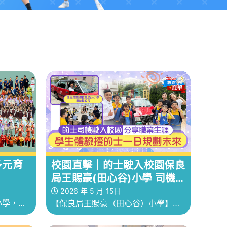
多元育
校園直擊｜的士駛入校園保良
局王賜豪(田心谷)小學 司機
分享職業生涯助學生多元體驗
2026 年 5 月 15日
小學，體
【保良局王賜豪（田心谷）小學】為
，而是學
了拓寬學生的視野，深入了解各行各