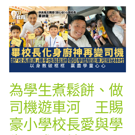
為學生煮鬆餅、做
司機遊車河 王賜
豪小學校長愛與學