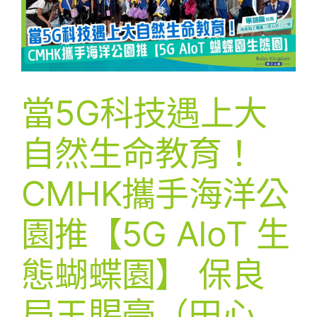
當5G科技遇上大
自然生命教育！
CMHK攜手海洋公
園推【5G AIoT 生
態蝴蝶園】 保良
局王賜豪（田心