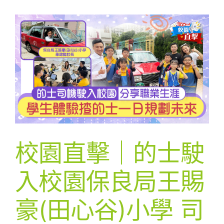
校園直擊｜的士駛
入校園保良局王賜
豪(田心谷)小學 司