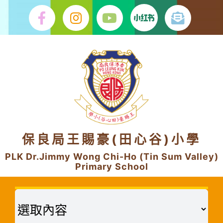
Skip
to
content
保良局王賜豪(田心谷)小學
PLK Dr.Jimmy Wong Chi-Ho (Tin Sum Valley)
Primary School