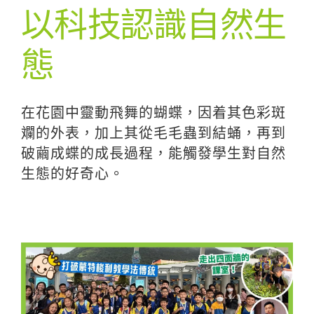
以科技認識自然生
態
在花園中靈動飛舞的蝴蝶，因着其色彩斑
斕的外表，加上其從毛毛蟲到結蛹，再到
破繭成蝶的成長過程，能觸發學生對自然
生態的好奇心。